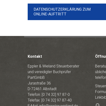
DATENSCHUTZERKLÄRUNG ZUM
ONLINE-AUFTRITT
Kontakt
Öffnu
Eppler & Wieland Steuerberater
Beratu
und vereidigter Buchprüfer
üblich
PartGmbB
telefo
Jurastraße 36
Steue
D-72461 Albstadt
Formul
Telefon:
[0 74 32] 97 87-0
Linkbi
Telefax: [0 74 32] 97 87-40
E-Mail:
info@eppler-wieland.de